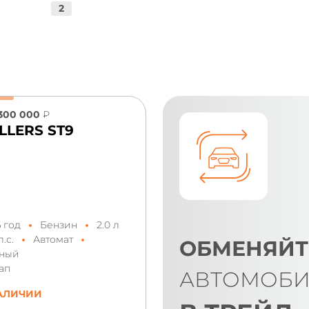
2
300 000
₽
LLERS ST9
6 год
Бензин
2.0 л
л.с.
Автомат
ОБМЕНЯЙТ
ный
ап
АВТОМОБИ
АЛИЧИИ