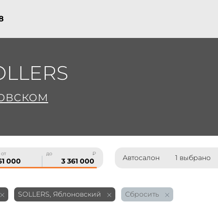
8
OLLERS
овском
 от
до
₽
Автосалон
1 выбрано
SOLLERS, Яблоновский
Сбросить