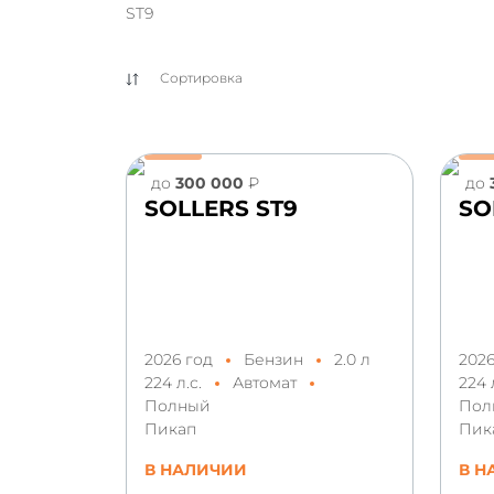
ST9
Сортировка
до
300 000
₽
до
SOLLERS ST9
SO
2026 год
Бензин
2.0 л
202
224 л.с.
Автомат
224 
Полный
Пол
Пикап
Пик
В НАЛИЧИИ
В Н