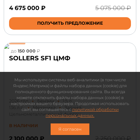
4 675 000 ₽
5 075 000 ₽
ПОЛУЧИТЬ ПРЕДЛОЖЕНИЕ
до
150 000
₽
SOLLERS SF1 ЦМФ
Мы используем системы веб-аналитики (в том числе
Яндекс.Метрика) и файлы набора данных (cookie) для
полноценного функционирования сайта. Вы всегда
можете отключить файлы набора данных (cookie) в
2026 год
Бензин
1.5 л
настройках вашего браузера. Продолжая использовать
136 л.с.
Механика
Задний
сайт, вы соглашаетесь с
политикой обработки
Цельнометаллический фургон
персональных данных.
В НАЛИЧИИ
Я согласен
2 100 000 ₽
2 250 000 ₽